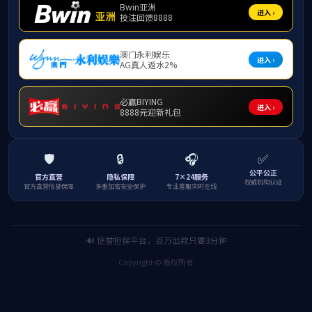
2021.11.04
3044永利党总支开展党史学习教育专题学习扩大会
2021.11.03
循迹百年故事，逐梦再启新航 ——3044永利团委召
开习近平总书记讲过的长征故事专题学习会暨百年循
迹第十讲
2021.11.02
铭记党史，不忘初心 ——3044永利党总支开展2021
年第二期积极分子党史学习教育培训班第一讲