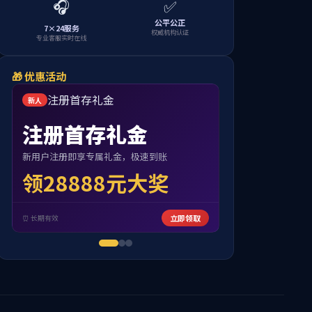
您所在的位置：
首页
通知公告