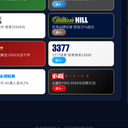
7
永利关于2025年端午节放假的通知
8
永利关于2025年劳动节放假的通知