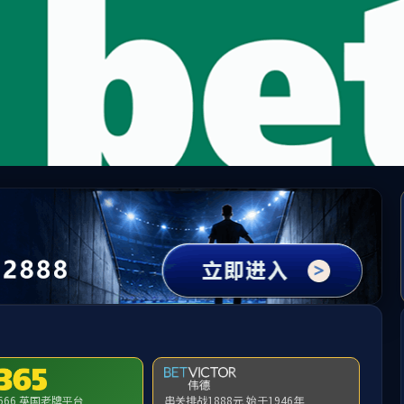
3044永利集团(中国)有限公司
实践教学
招生就业
3044永利
学