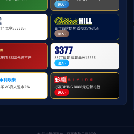
2
展风采 飒爽英姿致青春
2
递】预演展雄风