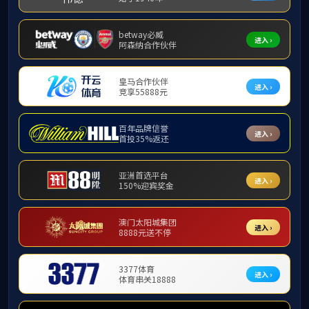
3044永利2024-2025学年秋季学期家庭经济困难学生
认定初审名单公示（二）
2024.09.26
强化安全意识，筑牢安全防线——3044永利开展2024
级新生安全系列教育活动
2024.09.24
“心筑防线，谨防诈骗”——3044永利开展2024级新生
防诈骗主题教育系列活动
2024.09.23