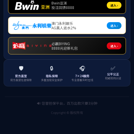
青春节粮，禾下有梦——3044永利开展杜绝餐饮浪费
主题之绿色菜单及餐盘设计大赛决赛
2025.03.11
3044永利2024-2025学年春季学期家庭经济困难学生
认定初审名单公示
2025.03.05
正风守纪固基础 ，砥砺奋进铸新篇——3044永利开展
功能型团支部专题学习会
2025.03.05