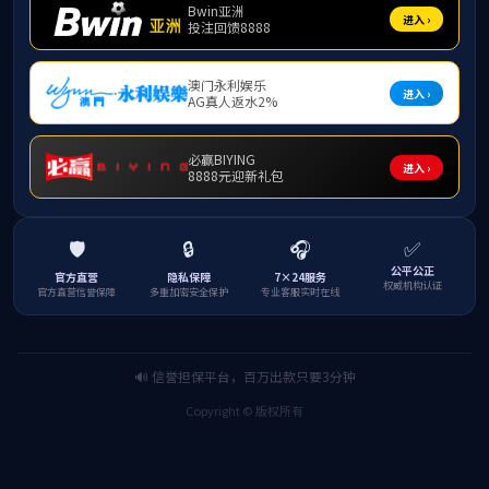
【毕业生党员教育】“永葆初心，筑梦远航”——3044
永利开展毕业生党员经验交流分享会
2020.06.22
【毕业生党员教育】“永葆初心，筑梦远航”——3044
永利开展毕业生党员专题党课
2020.04.20
铭记革命历史，弘扬苏区精神——3044永利分党校开
展2020年第一期积极分子视频学习课
2020.04.16