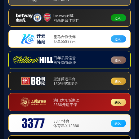
初心永在，奋进前行——3044永利2017级学生党支部
预备党员转正会议及接收预备党员通表大会
2020.07.02
忆峥嵘赞华诞，初心久久永不忘 --3044永利2017级学
生党支部溯源明志主题党日活动
2020.06.30
不忘初心，逐梦前行——3044永利16级学生第二党支
部召开党员大会暨组织关系转接培训
2020.06.22