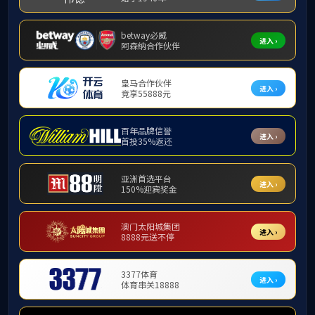
红色地标探初心，勇毅前行担使命 —— 3044永利党
总支开展2023年第二期入党积极分子培训班实践课
2023.11.17
带头担当作为，谱写中国式现代化新篇章 —— 3044
永利党总支举行2023年第二期入党积极分子培训班第
四讲
2023.11.17
学党章，强党性，悟初心，担使命 —— 3044永利党
总支举行2023年第二期入党积极分子培训班第三讲