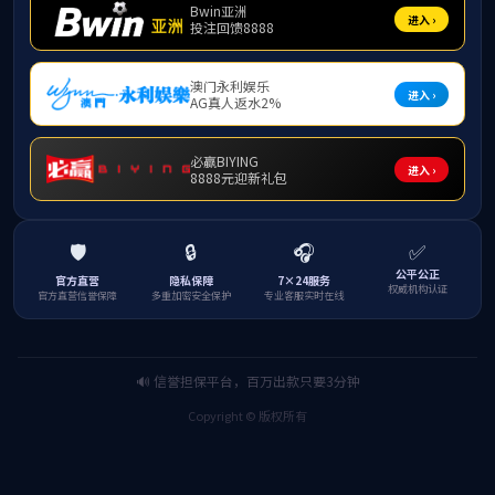
“讴歌百年辉煌，奋进崭新征程”——3044永利20级学
生党支部开展主题党日活动暨微党课初赛
2021.06.17
学党史，强信念，跟党走——3044永利19级学生党支
部开展党史学习教育专题党课第二讲
2021.06.17
“品红色经典，话百年党史”3044永利党总支开展读书
分享活动（第二期）
2021.06.17