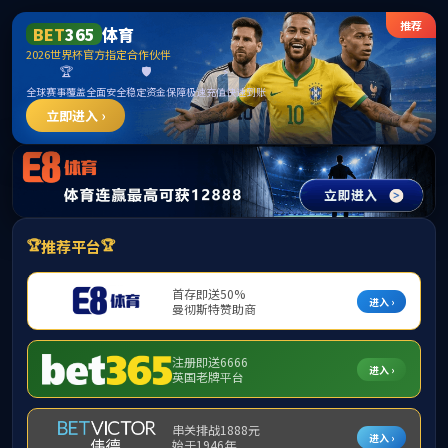
3044永利集团(中国)有限公司
3044永利
党建风采
您所在的位置：
首页
3044永利
党建风采
2021.06.28