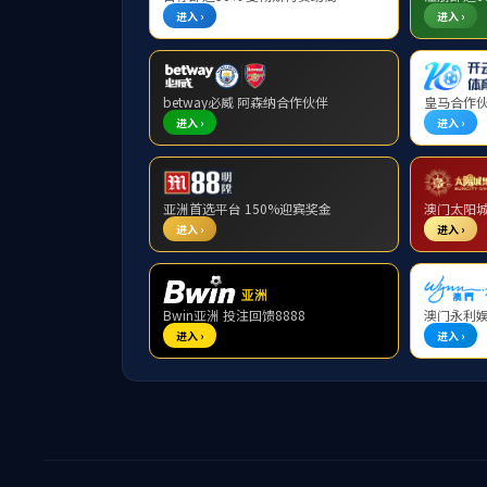
团委
学生工作
2022.12.1
团委
不忘来时
学生会
专业协会
2022.11.2
夯实团支