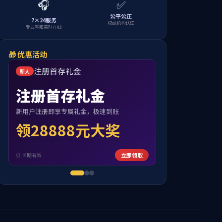
您所在的位置：
首页
学生工作
团委
支部团员大会暨管愿益行服务队见面会
学年基层团组织建设培训