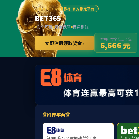
首页
学院概况
教学科研