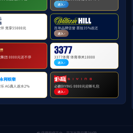
2
路，薪火永相传 —— 共青团3044永利,3044永利管愿益行团
1
部根基，增强组织凝聚力 —— 3044永利委员会2022—2023