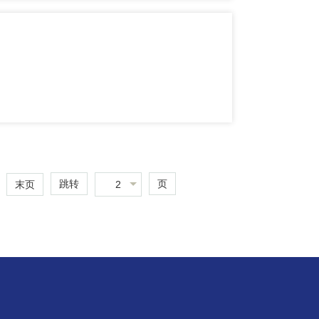
跳转
页
2
末页