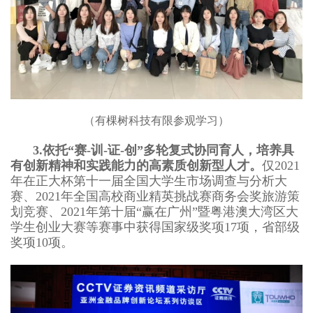
（有棵树科技有限参观学习）
3.
依托“赛-训-证-创”多轮复式协同育人，培养具
有创新精神和实践能力的高素质创新型人才。
仅202
1
年在正大杯第十一届全国大学生市场调查与分析大
赛、2021年全国高校商业精英挑战赛商务会奖旅游策
划竞赛、2021年第十届“赢在广州”暨粤港澳大湾区大
学生创业大赛等赛事中获得国家级奖项1
7
项，省部级
奖项10项。