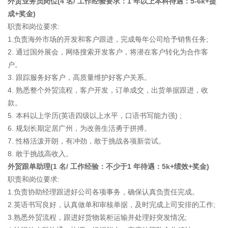
外贸业务员岗位(4 名/ 工作经验要求：1 年以上本科待遇：5-6k+提
成+奖金)
职责和岗位要求:
1.负责海外市场的开发和客户跟进，完成每年公司给予销售任务;
2. 通过国外展会，网络搜索开发客户，将潜在客户转化为合作客
户。
3. 跟踪服务好客户，高质量维护好客户关系。
4. 熟悉整个外贸流程，客户开发，订单成交，出货单据跟进，收
款。
5. 本科以上学历(英语四级以上水平，口语书写能力强) ;
6. 规划长期定居广州，为改善生活勇于拼搏。
7. 性格活泼开朗，有冲劲，敢于挑战各项新尝试。
8. 敢于挑战高收入。
外贸跟单助理(1 名/ 工作经验：不少于1 年待遇：5k+绩效+奖金)
职责和岗位要求:
1.负责协助经理跟进好公司各项事务，确保认真负责任完成。
2.英语书写良好，认真做单和审核单据，及时完成上司安排的工作;
3.熟悉外贸流程，跟进好货物装柜运输并处理好突发情况;