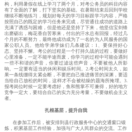
构，利用暑假在线上学习了两个月，对考公务员的科目内容
有了全面的了解，打下坚实的基础。在暑期结束后回到学校
继续不断地练习，规划好每天的学习目标跟学习内容，严格
按照自己的既定的学习任务来完成，尽管通往成功的道路上
充满了诱惑与困难，但是他还是坚持了下来，他坚信宝剑锋
出磨砺出，梅花香自苦寒来，付出的汗水总有回报，经过几
个月的不断努力，最终他成功成为了一名的为人民服务的国
家公职人员。他给学弟学妹们几条建议：
1、要保持好心
态、坚持不懈。考公的过程是一个打持久战的过程，要做好
心里准备，一定不能半途而废，你学习的过程中可能会遇到
一些不和谐的声音，你要过滤这些声音，不要被他人所影
响。一定要有适当的休闲和娱乐时间。2.考公时间太久，如
果一条线绷得太紧会断，不要把自己推进痛苦的深渊，要适
当给自己放松的时间，这样才不会被枯燥的题海所掩埋。3.
报考岗位时候一定要考虑好，鱼和熊掌不可兼得，好的地方
竞争一定大，要结合自己的实力充分考量，不要做机会主义
者。
扎根基层，提升自我
在参加工作后，被安排到县行政服务中心的交通窗口锻
炼，积累基层工作经验，加强与广大人民群众的交流。工作