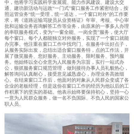
中，他将学习实践科学发展观、能力作风建设、建设大交
通、建功新活动与运政
“一门式”窗口服务工作紧密结合，按
照运管业务“统一受理，统一送达，一个窗口对外”的工作要
求，将《道路运输骂驶员从业资格证》年审、考核、中心审
批和运输业务咨询解答工作等业务，由原来的一事多人办理
的串联服务模式，变为“一窗全能、一岗全责”服务，使大厅
每个窗口、每个人都能独立对外服务，实现了一个窗口就能
办完事。他注重在窗口工作中找窍门、在服务中出好点子，
从服务实际出发，总结出适合窗口服务特，点的工作法，开
展了微笑服务、您好服务、主动服务、限时服务、预约服
务。他始终以全心全意为人民服务为宗旨，实行一站式办
公，狠抓服务窗口规范管理，做到接待办事人员礼貌热心，
解答询问认真耐心，接受意见诚恳虚心，办理业务高效细
心。在结束窗口工作后，他面对的对象从人民群众变成了各
企业的老板经理，但是这份在窗口工作的经历为他以后的工
作积累下的坚实的基础。他表示始终要保持初心，坚持一心
一意为人民群众服务，做一名不负国际、不负人民的国家公
职人员。