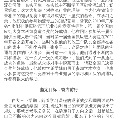
流公司做一名实习生，在实践中不断学习基础物流知识，积
累经验，这大大加深了对物流行业的理解，也为他在物流专
业相关的知识竞赛上取得好成绩打下坚实的基础。在学习之
余，他积极的参与物流专业的知识竞赛，曾获的
2019年广东
省“川流杯”供应链管理职业技能竞赛特等奖，第一届全国供
应链大赛本科组赛道金奖的好成绩。他在回忆参加第一届全
国供应链大赛中说到：当时第一届全国供应链大赛是在2022
年开春之后开始的，当时他跟他的其他三个队友全都待在各
自的家中，不能坐在同一张桌子上，这是对他们的团队的沟
通与协作的巨大考验，面对这一种情况，他们通过不断的练
习和摸索，在一次又一次的练习赛中，他们找到了一条通往
成功的道路，最终从众多对手中脱颖而出，斩获全国总决赛
金奖的好成绩，他鼓励学弟学妹们勇于参加学术竞赛，他表
示多参与这类专业竞赛对于专业知识的学习和团队的沟通写
作都有很大的帮助。
坚定目标，奋力前行
在大三下学期，随着学习课程的逐渐减少和周围讨论毕
业去向热烈的氛围，方壮晓也对自己的未来就业方向做出了
规划，那就是考取公务员。在确定好了方向之后，就是通过
自己不断的努力来向这个目标靠近，报名了专业的补习机