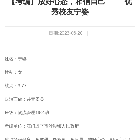
【考编】放好心态，相信自己 —— 优
秀校友宁姿
日期:2023-06-20
|
姓名：宁姿
性别：女
绩点：3.77
政治面貌：共青团员
班级：物流管理1901班
考编单位：江门恩平市沙湖镇人民政府
成功经验分享：
多做题、多积累、多反思，放好心态，相信自己！