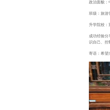
政治面貌：
班级：旅游管
升学院校：
成功经验分
识自己、控
寄语：
希望