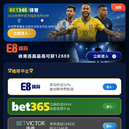
3044永利集团(中国)有限公司
学工动态
学工动态
您所在的位置：
首页
学工动态