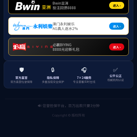
官方渠道；三是绝不泄露验证码。同时提醒新生务必接听96110反诈
电话，遇诈骗及时拨打龙湖派出所24小时报警电话020-87488015或
联系辅导员。
本次讲座的召开，增强了新生们的防诈骗安全意识，提升了新
生们的自我防范能力，进一步教育和引导了同学们严格遵守法律法
规，为建设平安校园和文明校园奠定了坚实基础。