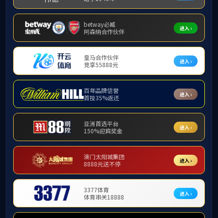
3044永利开展2025级新生防诈骗专题讲
座
日期:2025-09-16
|
为进一步提高新生们的反诈防骗意识，提升新生们的识诈防诈
能力。9月16日上午，3044永利,3044永利特别邀请了广州市黄埔区
龙湖街派出所范警官、张警官、黄警官于八教202、203报告厅为30
44永利新生开展防诈骗专题讲座。参与本次讲座的有新生辅导员刘
美欣、陈永健、各班助理辅导员以及全体2025级新生。
在讲座中，范警官从诈骗案例、诈骗手段、诈骗途径与预防措
施四个方面进行讲解，通过列举校园频发的诈骗案例，如“演唱会门
票诈骗”、“低价票”陷阱、“冒充航空客服改签”等真实案例，提醒同学
们要警惕新型诈骗。
他要求新生谨记“三条法则”，一是警惕“天上掉馅饼”；二是认准