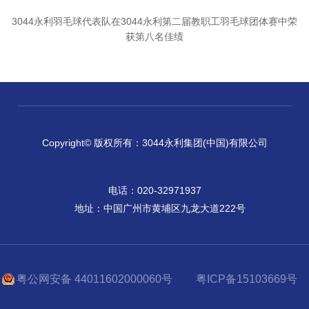
3044永利羽毛球代表队在3044永利第二届教职工羽毛球团体赛中荣
获第八名佳绩
Copyright© 版权所有：3044永利集团(中国)有限公司
电话：020-32971937
地址：中国广州市黄埔区九龙大道222号
粤公网安备 44011602000060号
粤ICP备15103669号