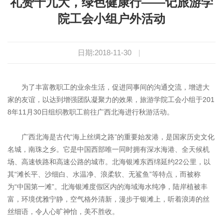
礼赞十九大，绿色健康行——记旅游学
院工会小组户外活动
日期:2018-11-30
|
为了丰富教职工的业余生活，促进同事间的沟通交流，增进大
家的友谊，以达到增强团队凝聚力的效果，旅游学院工会小组于201
8年11月30日组织教职工前往广西北海进行秋游活动。
广西北海是古代“海上丝绸之路”的重要始发港，是国家历史文化
名城，南珠之乡。它是中国西部唯一同时拥有深水海港、全天候机
场、高速铁路和高速公路的城市。北海银滩东西绵延约22公里，以
其“滩长平、沙细白、水温净、浪柔软、无鲨鱼”等特点，而被称
为“中国第一滩”。北海银滩度假区内的海域海水纯净，陆岸植被丰
富，环境优雅宁静，空气格外清新，漫步于银滩上，听着浪涛的丝
丝细语，令人心旷神怡，美不胜收。